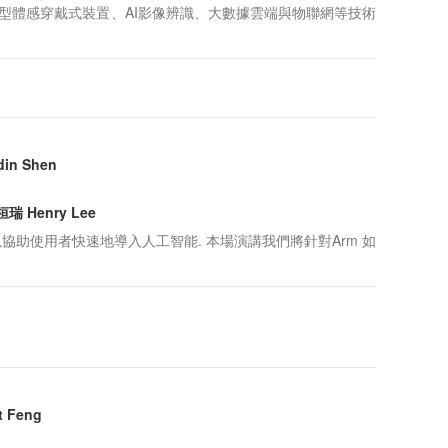
型體感穿戴式裝置、AI影像辨識、大數據雲端與物聯網等技術
 Shen

Henry Lee
協助使用者快速地導入人工智能. 本場演講我們將針對Arm 如
 Feng