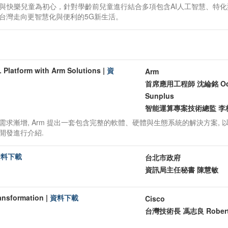
與快樂兒童為初心，針對學齡前兒童進行結合多項包含AI人工智慧、特化
台灣走向更智慧化與便利的5G新生活。
 Platform with Arm Solutions
|
資
Arm 

首席應用工程師 沈綸銘 Odin
Sunplus

智能運算專案技術總監 李桓瑞 
漸增, Arm 提出一套包含完整的軟體、硬體與生態系統的解決方案, 以
開發進行介紹.
資料下載
台北市政府

資訊局主任秘書 陳慧敏
ansformation
|
資料下載
Cisco 

台灣技術長 馮志良 Robert