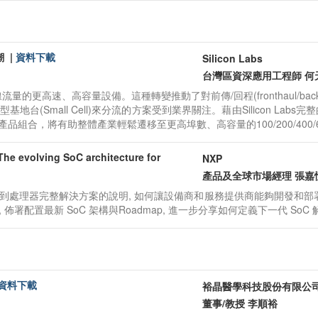
潮
|
資料下載
Silicon Labs

台灣區資深應用工程師 何天仕
的更高速、高容量設備。這種轉變推動了對前傳/回程(fronthaul/ba
(Small Cell)來分流的方案受到業界關注。藉由Silicon Labs完
)產品組合，將有助整體產業輕鬆遷移至更高埠數、高容量的100/200/400
evolving SoC architecture for
NXP 

產品及全球市場經理 張嘉恆 J
處理器完整解決方案的說明, 如何讓設備商和服務提供商能夠開發和部署
署配置最新 SoC 架構與Roadmap, 進一步分享如何定義下一代 SoC
資料下載
裕晶醫學科技股份有限公司