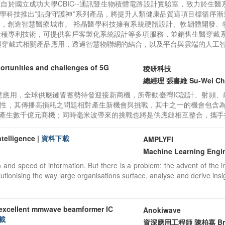
9年，源自於國立成功大學CBIC--通訊暨生物積體電路設計實驗室，致力
學科技推出”貼身守護神”系列產品，將提升人類健康品質這項目標循序
，創造智慧醫療城市。 裕晶醫學科技擁有系統硬體設計、軟韌體開發、
餘種專利技術，可提供客戶客製化系統設計等多項服務，並銷售生醫穿戴
與穿戴式相關產品應用，透過智慧物聯網的結合，以及平台與雲端的人工
ities and challenges of 5G
稜研科技

總經理 張書維 Su-Wei Ch
應用，全球供應鏈皆蓄勢待發迎接新商機，所帶動臺灣IC設計、射頻、散熱
性，其傳播高損耗之問題相對產生新機會與挑戰，其中之一的機會包含為加
產生數千億元商機；同時毫米波帶來的挑戰也將是供應鏈相互整合，攜手
ntelligence
|
資料下載
AMPLYFI 

Machine Learning Engi
h and speed of information. But there is a problem: the advent of the
lutionising the way large organisations surface, analyse and derive insi
ent mmwave beamformer IC
Anokiwave

載
資深應用工程師 陳柏嘉 Bru