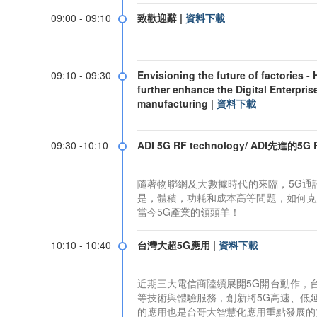
09:00 - 09:10
致歡迎辭
|
資料下載
09:10 - 09:30
Envisioning the future of factories -
further enhance the Digital Enterpri
manufacturing
|
資料下載
09:30 -10:10
ADI 5G RF technology/ ADI先進的5G
隨著物聯網及大數據時代的來臨，5G通
是，體積，功耗和成本高等問題，如何克服
當今5G產業的領頭羊！
10:10 - 10:40
台灣大超5G應用
|
資料下載
近期三大電信商陸續展開5G開台動作，台
等技術與體驗服務，創新將5G高速、低
的應用也是台哥大智慧化應用重點發展的