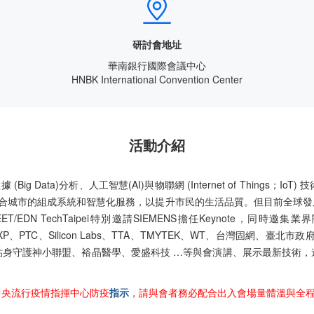

研討會地址
華南銀行國際會議中心
HNBK International Convention Center
活動
介紹
(Big Data)分析、人工智慧(AI)與物聯網 (Internet of Thi
設施，整合城市的組成系統和智慧化服務，以提升市民的生活品質。但目前全
TechTaipei特別邀請SIEMENS擔任Keynote，同時邀集業界關鍵廠
ch、Mouser、NXP、PTC、Silicon Labs、TTA、TMYTEK、WT
貼身守護神小聯盟、裕晶醫學、愛盛科技 …等與會演講、展示最新技術，
中央流行疫情指揮中心防疫
指示
，請與會者務必配合出入會場量體溫與全