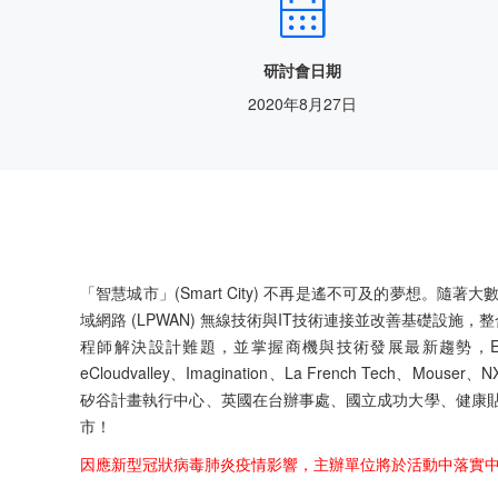

研討會日期
2020年8月27日
「智慧城市」(Smart City) 不再是遙不可及的夢想。隨著大數據 
域網路 (LPWAN) 無線技術與IT技術連接並改善基礎
程師解決設計難題，並掌握商機與技術發展最新趨勢，EET/EDN 
eCloudvalley、Imagination、La French Te
矽谷計畫執行中心、英國在台辦事處、國立成功大學、健康
市！
因應新型冠狀病毒肺炎疫情影響，主辦單位將於活動中落實