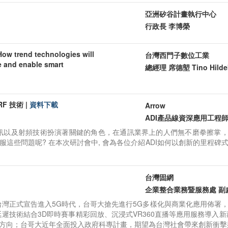
亞洲矽谷計畫執行中心

行政長 李博榮 
 How trend technologies will
台灣西門子數位工業

se and enable smart
總經理 席德塱 Tino Hilde
 RF 技術
|
資料下載
Arrow

訊以及射頻技術扮演著關鍵的角色，在通訊業界上的人們無不磨拳擦掌，
這些問題呢? 在本次研討會中, 會為各位介紹ADI如何以創新的里程碑
台灣固網

企業整合業務暨服務處 副處長
灣正式宣告進入5G時代，台哥大搶先進行5G多樣化與商業化應用佈署，超
延遲技術結合3D即時賽事精彩回放、沉浸式VR360直播等應用服務導入
方向；台哥大近年全面投入政府科專計畫，期望為台灣社會帶來創新衝擊