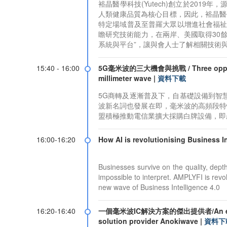
裕晶醫學科技(Yutech)創立於201
人類健康品質為核心目標，因此，裕晶醫
特定場域普及至普羅大眾以增進社會福祉
瞻研究技術能力，在兩岸、美國取得30
系統與平台”，讓與會人士了解相關技術
15:40 - 16:00
5G毫米波的三大機會與挑戰 / Three opportun
millimeter wave
|
資料下載
5G商轉及逐漸普及下，自基礎設備到智慧
波新名詞也發展在即，毫米波的高頻段特
盟積極推動電信業擴大採購白牌設備，即
16:00-16:20
How AI is revolutionising Business I
Businesses survive on the quality, dept
impossible to interpret. AMPLYFI is revo
new wave of Business Intelligence 4.0
16:20-16:40
一個毫米波IC解決方案的傑出提供者/An excell
solution provider Anokiwave
|
資料下