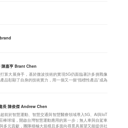
brand
打算大展身手，基於微波技術的實現5G仍面臨著許多挑戰像
式產品彰顯了自身的技術實力，用一個又一個“指標性產品”成為
 陳俊傑 Andrew Chen
前於智慧運動、智慧交通與智慧醫療領域導入5G、AI與IoT
新莊棒球場，開啟台灣智慧運動應用的第一步；無人車與自駕車
與多元貢獻，團隊積極大規模且多面向尋覓具展望又能提供社