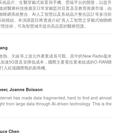
於生醫系統晶片、生醫穿戴式裝置與手機、雲端平台的開發，以提升
漸進經醫療科技推廣至日常穿戴監控且普及至教育推廣市場，由
物聯網系統整合、AI人工智慧以及系統晶片整合設計等多項前
系統模組。本演講題目將透過介紹”具人工智慧之穿戴式物聯網
智慧技術，可為智慧城市提供高品質的醫療照護。
ang
、天線等上游元件產業成長可觀。其中的New Radio毫米
速5G普及並降低成本，國際主要電信業者組成的O-RAN聯
打入此場國際戰的新商機。
neer, Joanne Boisson
 internet has made data fragmented, hard to find and almost
ght from large data through AI-driven technology. This is the
ce Chen