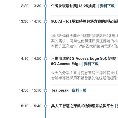
12:20 - 13:30
午餐及現場抽獎(13:25抽獎)
|
資料下載
13:30 - 14:10
5G, AI + IoT驅動時脈解決方案的創新浪
網路設備供應商正競相開發能處理5G無線流量
案的需求，同時也使得運用廣泛部署的小型基地台
率提升至高達90 W的乙太網路供電(PoE
14:10 - 14:50
不斷演進的5G Access Edge SoC架構/ The 
5G Access Edge
|
資料下載
今天的分享主要是從恩智浦半導體從天線到
智浦半導體採用不斷發展的無線通信標準, 佈
14:50 - 15:10
Tea break
|
資料下載
15:10 - 15:40
具人工智慧之穿戴式物聯網系統與平台
|