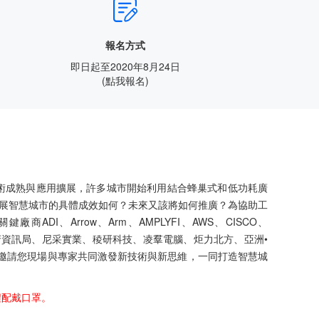

報名方式
即日起至2020年8月24日
(
點我報名
)
ngs；IoT) 技術成熟與應用擴展，許多城市開始利用結合蜂巢式和低功耗廣
球發展智慧城市的具體成效如何？未來又該將如何推廣？為協助工
商ADI、Arrow、Arm、AMPLYFI、AWS、CISCO、
、台灣固網、臺北市政府資訊局、尼采實業、稜研科技、凌羣電腦、炬力北方、亞洲•
邀請您現場與專家共同激發新技術與新思維，一同打造智慧城
程配戴口罩。